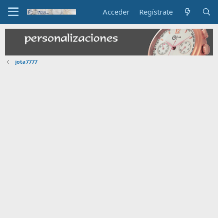
Acceder
Regístrate
jota7777