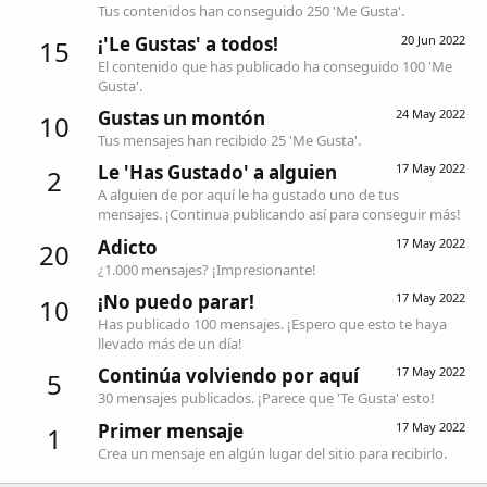
Tus contenidos han conseguido 250 'Me Gusta'.
¡'Le Gustas' a todos!
20 Jun 2022
15
El contenido que has publicado ha conseguido 100 'Me
Gusta'.
Gustas un montón
24 May 2022
10
Tus mensajes han recibido 25 'Me Gusta'.
Le 'Has Gustado' a alguien
17 May 2022
2
A alguien de por aquí le ha gustado uno de tus
mensajes. ¡Continua publicando así para conseguir más!
Adicto
17 May 2022
20
¿1.000 mensajes? ¡Impresionante!
¡No puedo parar!
17 May 2022
10
Has publicado 100 mensajes. ¡Espero que esto te haya
llevado más de un día!
Continúa volviendo por aquí
17 May 2022
5
30 mensajes publicados. ¡Parece que 'Te Gusta' esto!
Primer mensaje
17 May 2022
1
Crea un mensaje en algún lugar del sitio para recibirlo.