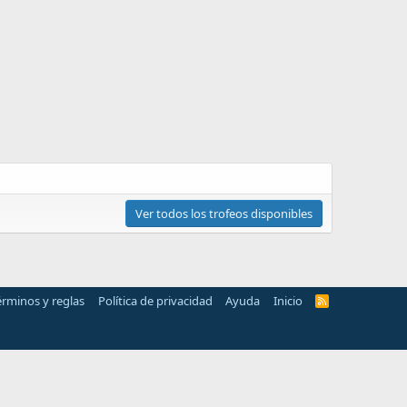
Ver todos los trofeos disponibles
érminos y reglas
Política de privacidad
Ayuda
Inicio
R
S
S