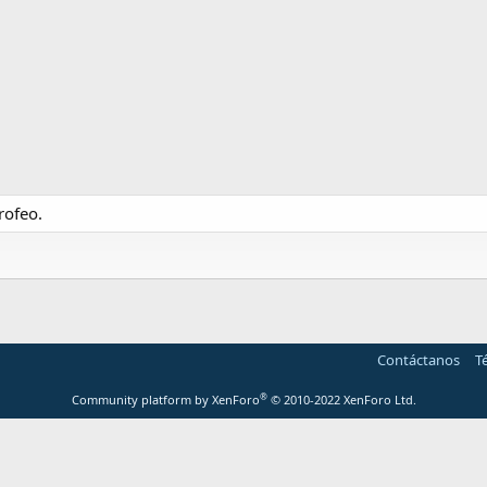
rofeo.
Contáctanos
T
®
Community platform by XenForo
© 2010-2022 XenForo Ltd.