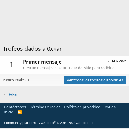
Trofeos dados a 0xkar
Primer mensaje
24 May 2026
1
Crea un mensaje en algún lugar del sitio para recibirlo.
Puntos totales: 1
Ver todos los trofeos disponibles
0xkar
Contáctanos
Términos y reglas
Política de privacidad
Ayuda
Inicio
R
S
S
®
Community platform by XenForo
© 2010-2022 XenForo Ltd.