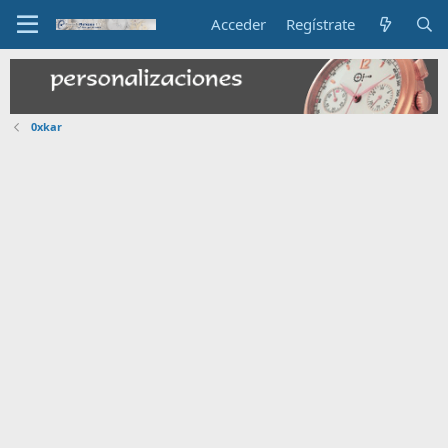
Acceder
Regístrate
0xkar