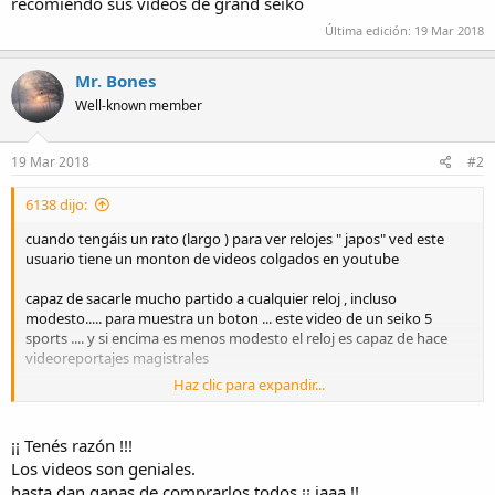
recomiendo sus videos de grand seiko
Última edición:
19 Mar 2018
Mr. Bones
Well-known member
19 Mar 2018
#2
6138 dijo:
cuando tengáis un rato (largo ) para ver relojes " japos" ved este
usuario tiene un monton de videos colgados en youtube
capaz de sacarle mucho partido a cualquier reloj , incluso
modesto..... para muestra un boton ... este video de un seiko 5
sports .... y si encima es menos modesto el reloj es capaz de hace
videoreportajes magistrales
Haz clic para expandir...
¡¡ Tenés razón !!!
Los videos son geniales.
hasta dan ganas de comprarlos todos ¡¡ jaaa !!