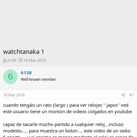
watchtanaka 1
I
F
6138
18 Mar 2018
n
e
i
c
6138
6
c
h
Well-known member
i
a
a
d
d
e
18 Mar 2018
#1
o
i
r
n
cuando tengáis un rato (largo ) para ver relojes " japos" ved
d
i
este usuario tiene un monton de videos colgados en youtube
e
c
l
i
capaz de sacarle mucho partido a cualquier reloj , incluso
t
o
modesto..... para muestra un boton ... este video de un seiko
e
m