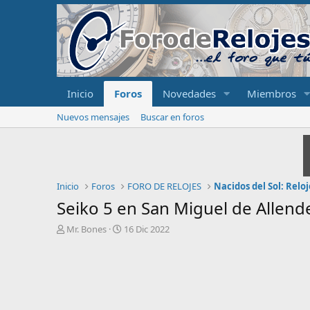
Inicio
Foros
Novedades
Miembros
Nuevos mensajes
Buscar en foros
Inicio
Foros
FORO DE RELOJES
Nacidos del Sol: Relo
Seiko 5 en San Miguel de Allend
I
F
Mr. Bones
16 Dic 2022
n
e
i
c
c
h
i
a
a
d
d
e