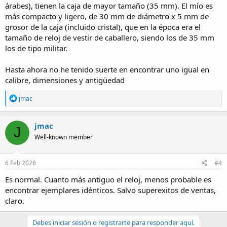
árabes), tienen la caja de mayor tamaño (35 mm). El mío es
más compacto y ligero, de 30 mm de diámetro x 5 mm de
grosor de la caja (incluido cristal), que en la época era el
tamaño de reloj de vestir de caballero, siendo los de 35 mm
los de tipo militar.
Hasta ahora no he tenido suerte en encontrar uno igual en
calibre, dimensiones y antigüedad
R
jmac
e
a
c
jmac
J
t
Well-known member
i
o
n
s
6 Feb 2026
#4
:
Es normal. Cuanto más antiguo el reloj, menos probable es
encontrar ejemplares idénticos. Salvo superexitos de ventas,
claro.
Debes iniciar sesión o registrarte para responder aquí.