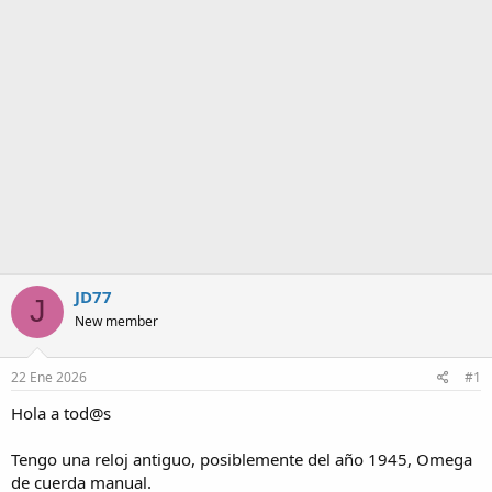
m
a
JD77
J
New member
22 Ene 2026
#1
Hola a tod@s
Tengo una reloj antiguo, posiblemente del año 1945, Omega
de cuerda manual.