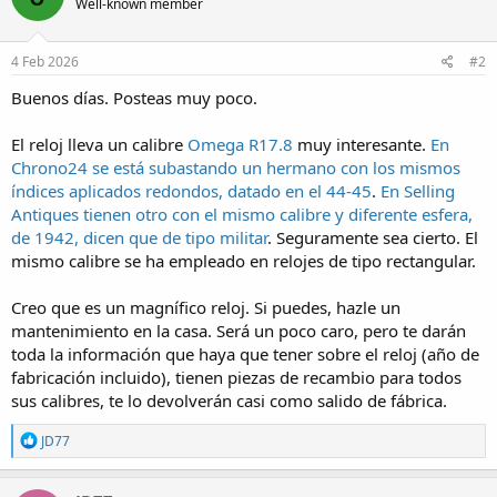
Well-known member
4 Feb 2026
#2
Buenos días. Posteas muy poco.
El reloj lleva un calibre
Omega R17.8
muy interesante.
En
Chrono24 se está subastando un hermano con los mismos
índices aplicados redondos, datado en el 44-45
.
En Selling
Antiques tienen otro con el mismo calibre y diferente esfera,
de 1942, dicen que de tipo militar
. Seguramente sea cierto. El
mismo calibre se ha empleado en relojes de tipo rectangular.
Creo que es un magnífico reloj. Si puedes, hazle un
mantenimiento en la casa. Será un poco caro, pero te darán
toda la información que haya que tener sobre el reloj (año de
fabricación incluido), tienen piezas de recambio para todos
sus calibres, te lo devolverán casi como salido de fábrica.
R
JD77
e
a
c