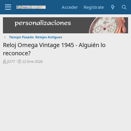
Acceder
Regístrate
Tiempo Pasado: Relojes Antiguos
Reloj Omega Vintage 1945 - Alguién lo
reconoce?
I
F
JD77
22 Ene 2026
n
e
i
c
c
h
i
a
a
d
d
e
o
i
r
n
d
i
e
c
l
i
t
o
e