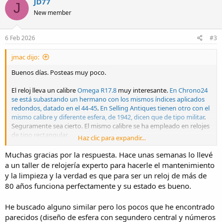
JD77
J
t
New member
i
o
n
s
6 Feb 2026
#3
:
jmac dijo:
Buenos días. Posteas muy poco.
El reloj lleva un calibre
Omega R17.8
muy interesante.
En Chrono24
se está subastando un hermano con los mismos índices aplicados
redondos, datado en el 44-45
.
En Selling Antiques tienen otro con el
mismo calibre y diferente esfera, de 1942, dicen que de tipo militar
.
Seguramente sea cierto. El mismo calibre se ha empleado en relojes
de tipo rectangular.
Haz clic para expandir...
Creo que es un magnífico reloj. Si puedes, hazle un mantenimiento
Muchas gracias por la respuesta. Hace unas semanas lo llevé
en la casa. Será un poco caro, pero te darán toda la información que
a un taller de relojería experto para hacerle el mantenimiento
haya que tener sobre el reloj (año de fabricación incluido), tienen
y la limpieza y la verdad es que para ser un reloj de más de
piezas de recambio para todos sus calibres, te lo devolverán casi
80 años funciona perfectamente y su estado es bueno.
como salido de fábrica.
He buscado alguno similar pero los pocos que he encontrado
parecidos (diseño de esfera con segundero central y números