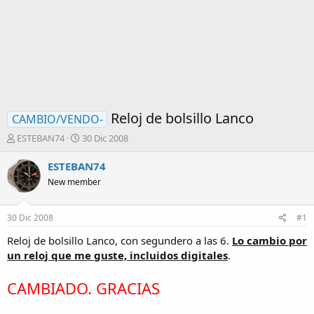
Reloj de bolsillo Lanco
CAMBIO/VENDO-
I
F
ESTEBAN74
30 Dic 2008
n
e
i
c
ESTEBAN74
c
h
New member
i
a
a
d
d
e
30 Dic 2008
#1
o
i
r
n
Reloj de bolsillo Lanco, con segundero a las 6.
Lo cambio por
d
i
un reloj que me guste, incluidos digitales
.
e
c
l
i
CAMBIADO. GRACIAS
t
o
e
m