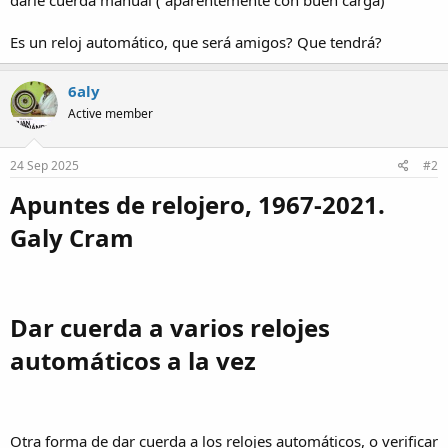
darle cuerda manual ( aparentemente con buen carga)
a
Es un reloj automático, que será amigos? Que tendrá?
6aly
Active member
24 Sep 2025
#2
Apuntes de relojero, 1967-2021.
Galy Cram​
Dar cuerda a varios relojes
automáticos a la vez​
Otra forma de dar cuerda a los relojes automáticos, o verificar