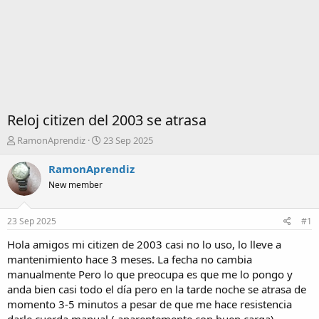
Reloj citizen del 2003 se atrasa
I
F
RamonAprendiz
23 Sep 2025
n
e
i
c
RamonAprendiz
c
h
New member
i
a
a
d
d
e
23 Sep 2025
#1
o
i
r
n
Hola amigos mi citizen de 2003 casi no lo uso, lo lleve a
d
i
mantenimiento hace 3 meses. La fecha no cambia
e
c
manualmente Pero lo que preocupa es que me lo pongo y
l
i
anda bien casi todo el día pero en la tarde noche se atrasa de
t
o
momento 3-5 minutos a pesar de que me hace resistencia
e
m