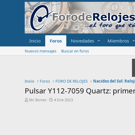
Inicio
Foros
Novedades
Miembros
Nuevos mensajes
Buscar en foros
Inicio
Foros
FORO DE RELOJES
Nacidos del Sol: Relo
Pulsar Y112-7059 Quartz: prime
I
F
Mr. Bones
4 Ene 2023
n
e
i
c
c
h
i
a
a
d
d
e