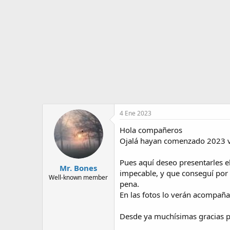
o
i
r
n
d
i
e
c
l
i
t
o
e
m
a
4 Ene 2023
Hola compañeros
Ojalá hayan comenzado 2023 vi
Pues aquí deseo presentarles 
Mr. Bones
impecable, y que conseguí por 
Well-known member
pena.
En las fotos lo verán acompaña
Desde ya muchísimas gracias p