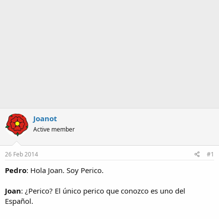
a
Joanot
Active member
26 Feb 2014
#1
Pedro
: Hola Joan. Soy Perico.
Joan
: ¿Perico? El único perico que conozco es uno del
Español.