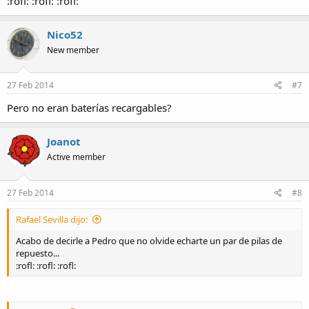
:rofl: :rofl: :rofl:
Nico52
New member
27 Feb 2014
#7
Pero no eran baterías recargables?
Joanot
Active member
27 Feb 2014
#8
Rafael Sevilla dijo:
Acabo de decirle a Pedro que no olvide echarte un par de pilas de
repuesto...
:rofl: :rofl: :rofl: