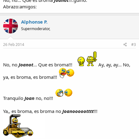
Abrazo:amigos:
Alphonse P.
Supermoderator,
26 Feb 2014
#3
No, no
Joanot
... Que es broma!!!
Ay, ay, ay... No,
ya, es broma, es broma!!!
Tranquilo
Joan
no, no!!!
Ya,, es broma, es broma no
Joanoooootttt
!!!