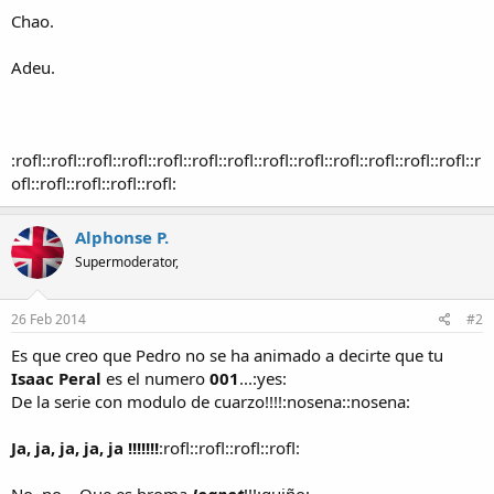
Chao.
Adeu.
:rofl::rofl::rofl::rofl::rofl::rofl::rofl::rofl::rofl::rofl::rofl::rofl::rofl::r
ofl::rofl::rofl::rofl::rofl:
Alphonse P.
Supermoderator,
26 Feb 2014
#2
Es que creo que Pedro no se ha animado a decirte que tu
Isaac Peral
es el numero
001
...:yes:
De la serie con modulo de cuarzo!!!!:nosena::nosena:
Ja, ja, ja, ja, ja !!!!!!!
:rofl::rofl::rofl::rofl:
No, no... Que es broma
Joanot
!!!:guiño: