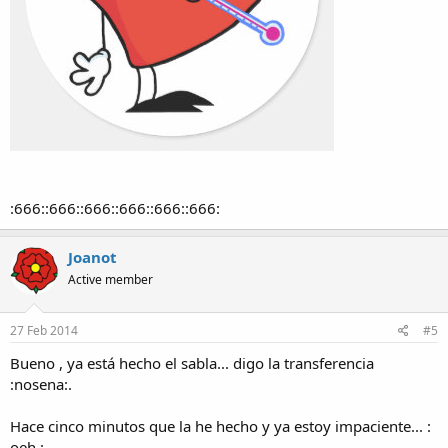
:666::666::666::666::666::666:
Joanot
Active member
27 Feb 2014
#5
Bueno , ya está hecho el sabla... digo la transferencia
:nosena:.
Hace cinco minutos que la he hecho y ya estoy impaciente... :
oeh :