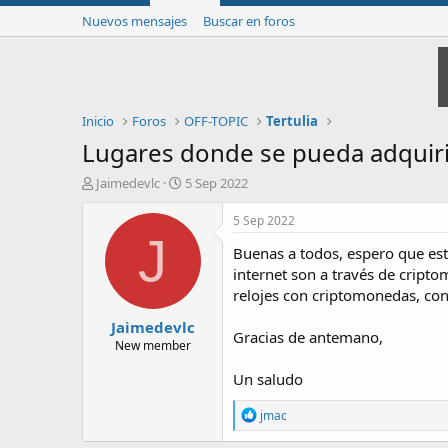
Nuevos mensajes
Buscar en foros
Inicio
Foros
OFF-TOPIC
Tertulia
Lugares donde se pueda adquiri
I
F
Jaimedevlc
5 Sep 2022
n
e
i
c
5 Sep 2022
c
h
J
Buenas a todos, espero que est
i
a
a
d
internet son a través de cript
d
e
relojes con criptomonedas, con
o
i
Jaimedevlc
r
n
Gracias de antemano,
d
i
New member
e
c
Un saludo
l
i
t
o
R
e
jmac
e
m
a