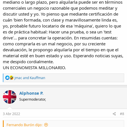
mediano o largo plazo, pero alquilarla puede ser en términos
comerciales un negocio razonable que podemos meditar y
discutir usted y yo. Yo pienso que mediante certificación de
cuán 'bien formada, con clase y maravillosamente linda es,
yo, probable futuro locatario de esa 'máquina', quiero lo que
es de práctica habitual: Hacer una prueba, o sea un 'test
drive'... para concretar la operación. En resumidas cuentas:
como comprarla es un mal negocio, por su creciente
devaluación, le propongo alquilarla por el tiempo en que el
material esté en buen estado y uso. Esperando noticias suyas,
me despido cordialmente.
UN ECONOMISTA MILLONARIO.
R
jmac
and
Kauffman
e
a
c
Alphonse P.
t
Supermoderator,
i
o
n
s
3 Abr 2022
#8
:
Fernando Burón dijo: