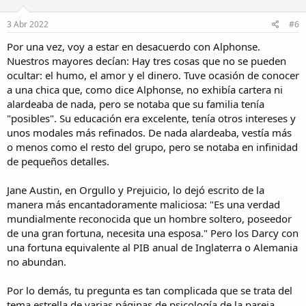
3 Abr 2022
#6
Por una vez, voy a estar en desacuerdo con Alphonse.
Nuestros mayores decían: Hay tres cosas que no se pueden
ocultar: el humo, el amor y el dinero. Tuve ocasión de conocer
a una chica que, como dice Alphonse, no exhibía cartera ni
alardeaba de nada, pero se notaba que su familia tenía
"posibles". Su educación era excelente, tenía otros intereses y
unos modales más refinados. De nada alardeaba, vestía más
o menos como el resto del grupo, pero se notaba en infinidad
de pequeños detalles.
Jane Austin, en Orgullo y Prejuicio, lo dejó escrito de la
manera más encantadoramente maliciosa: "Es una verdad
mundialmente reconocida que un hombre soltero, poseedor
de una gran fortuna, necesita una esposa." Pero los Darcy con
una fortuna equivalente al PIB anual de Inglaterra o Alemania
no abundan.
Por lo demás, tu pregunta es tan complicada que se trata del
tema estrella de varias páginas de psicología de la pareja.