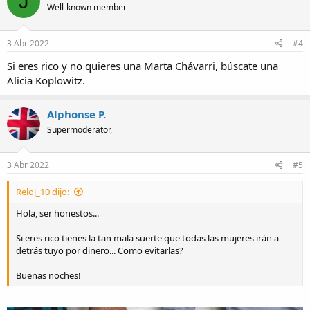
J
Well-known member
i
o
n
s
3 Abr 2022
#4
:
Si eres rico y no quieres una Marta Chávarri, búscate una
Alicia Koplowitz.
Alphonse P.
Supermoderator,
3 Abr 2022
#5
Reloj_10 dijo:
Hola, ser honestos...
Si eres rico tienes la tan mala suerte que todas las mujeres irán a
detrás tuyo por dinero... Como evitarlas?
Buenas noches!