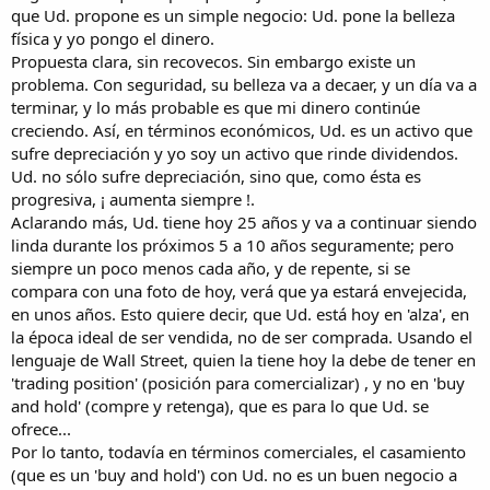
que Ud. propone es un simple negocio: Ud. pone la belleza
física y yo pongo el dinero.
Propuesta clara, sin recovecos. Sin embargo existe un
problema. Con seguridad, su belleza va a decaer, y un día va a
terminar, y lo más probable es que mi dinero continúe
creciendo. Así, en términos económicos, Ud. es un activo que
sufre depreciación y yo soy un activo que rinde dividendos.
Ud. no sólo sufre depreciación, sino que, como ésta es
progresiva, ¡ aumenta siempre !.
Aclarando más, Ud. tiene hoy 25 años y va a continuar siendo
linda durante los próximos 5 a 10 años seguramente; pero
siempre un poco menos cada año, y de repente, si se
compara con una foto de hoy, verá que ya estará envejecida,
en unos años. Esto quiere decir, que Ud. está hoy en 'alza', en
la época ideal de ser vendida, no de ser comprada. Usando el
lenguaje de Wall Street, quien la tiene hoy la debe de tener en
'trading position' (posición para comercializar) , y no en 'buy
and hold' (compre y retenga), que es para lo que Ud. se
ofrece...
Por lo tanto, todavía en términos comerciales, el casamiento
(que es un 'buy and hold') con Ud. no es un buen negocio a