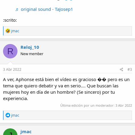
♬ original sound - TaJosep1
:scrito:
R
jmac
e
a
c
Reloj_10
R
t
New member
i
o
n
s
3 Abr 2022
#3
:
A ver, Aphonse está bien el vídeo es gracioso �� pero es un
tema que quiero debatir y va en serio.... Que buscan las
mujeres hoy en día de un hombre? (Se sincero) por tu
experiencia.
Última edición por un moderador:
3 Abr 2022
R
jmac
e
a
c
jmac
t