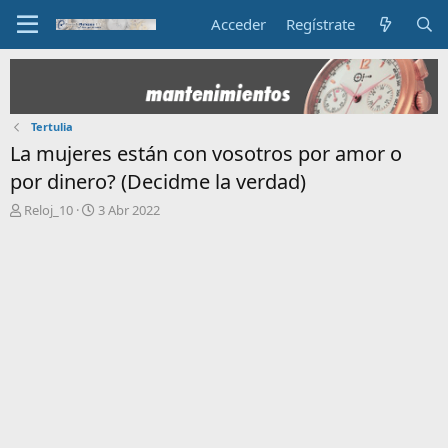
Acceder
Regístrate
Tertulia
La mujeres están con vosotros por amor o
por dinero? (Decidme la verdad)
I
F
Reloj_10
3 Abr 2022
n
e
i
c
c
h
i
a
a
d
d
e
o
i
r
n
d
i
e
c
l
i
t
o
e