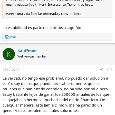
misma esposa, Judith Kent. Interesante. Tienen tres hijos.
Parece una vida familiar ordenada y convencional.
La estabilidad es parte de la riqueza...:guiño:
R
jmac
e
a
c
Kauffman
K
t
Well-known member
i
o
n
s
28 Jun 2022
#13
:
La verdad, no tengo ese problema, no puedo dar solución a
el. Yo, soy de los que puede decir abiertamente, que las
mujeres que han estado conmigo, no ha sido por mi dinero.
Estoy bastante lejos de ganar los 250000 anuales de los que
se quejaba la hermosa muchacha del diario financiero. De
cualquier manera, este Jamie Dimon, me ha parecido un
genio. A tales problemas....tales soluciones.....