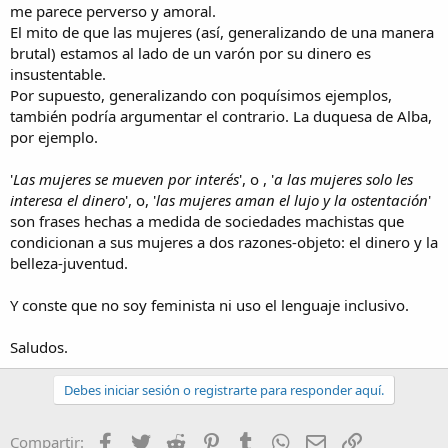
me parece perverso y amoral.
El mito de que las mujeres (así, generalizando de una manera
brutal) estamos al lado de un varón por su dinero es
insustentable.
Por supuesto, generalizando con poquísimos ejemplos,
también podría argumentar el contrario. La duquesa de Alba,
por ejemplo.
'
Las mujeres se mueven por interés
', o , '
a las mujeres solo les
interesa el dinero
', o, '
las mujeres aman el lujo y la ostentación
'
son frases hechas a medida de sociedades machistas que
condicionan a sus mujeres a dos razones-objeto: el dinero y la
belleza-juventud.
Y conste que no soy feminista ni uso el lenguaje inclusivo.
Saludos.
Debes iniciar sesión o registrarte para responder aquí.
Facebook
Twitter
Reddit
Pinterest
Tumblr
WhatsApp
Email
Enlace
Compartir: