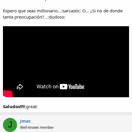
Espero que seas millonario...:sarcastic: O... ¿Si no de donde
tanta preocupación?...:dudoso:
Saludos!!!!
:great:
jmac
J
Well-known member