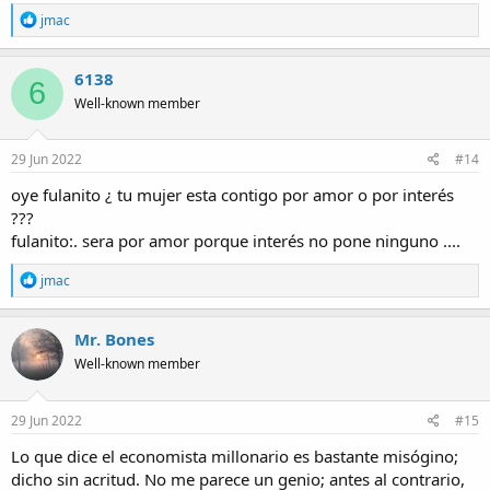
R
jmac
e
a
c
6138
6
t
Well-known member
i
o
n
s
29 Jun 2022
#14
:
oye fulanito ¿ tu mujer esta contigo por amor o por interés
???
fulanito:. sera por amor porque interés no pone ninguno ....
R
jmac
e
a
c
Mr. Bones
t
Well-known member
i
o
n
s
29 Jun 2022
#15
:
Lo que dice el economista millonario es bastante misógino;
dicho sin acritud. No me parece un genio; antes al contrario,