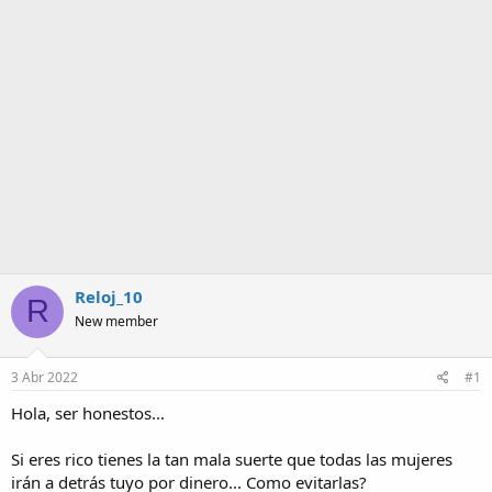
m
a
Reloj_10
R
New member
3 Abr 2022
#1
Hola, ser honestos...
Si eres rico tienes la tan mala suerte que todas las mujeres
irán a detrás tuyo por dinero... Como evitarlas?