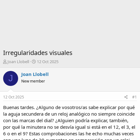
Irregularidades visuales
I
F
Joan Llobell
12 Oct 2025
n
e
i
c
Joan Llobell
J
c
h
New member
i
a
a
d
d
e
12 Oct 2025
#1
o
i
r
n
Buenas tardes. ¿Alguno de vosotros/as sabe explicar por qué
d
i
la aguja secundera de un reloj analógico no siempre coincide
e
c
con las marcas del dial? ¿Alguien podría explicar, también,
l
i
por qué la minutera no se desvía igual si está en el 12, el 3, el
t
o
6 o en el 9? Estas comprobaciones las he echo muchas veces
e
m