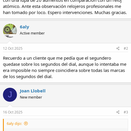
con una lupa de 20 aumentos en comparación con un reloj
a
atómico. Ante esta observación relojeros profesionales me
han tomado por loco. Espero intervenciones. Muchas gracias.
6aly
Active member
12 Oct 2025
#2
Recuerdo a un cliente que me pedía que el segundero
quedase sobre los segundos del dial, aunque lo intentaba me
era imposible no siempre coincidiera sobre todas las marcas
de los segundos del dial.
Joan Llobell
J
New member
16 Oct 2025
#3
6aly dijo: