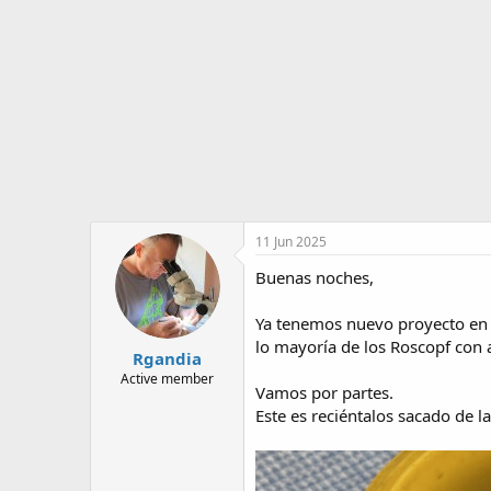
o
i
r
n
d
i
e
c
l
i
t
o
e
m
a
11 Jun 2025
Buenas noches,
Ya tenemos nuevo proyecto en 
lo mayoría de los Roscopf con 
Rgandia
Active member
Vamos por partes.
Este es reciéntalos sacado de la