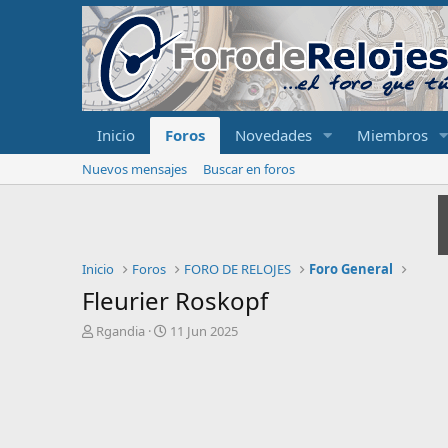
Inicio
Foros
Novedades
Miembros
Nuevos mensajes
Buscar en foros
Inicio
Foros
FORO DE RELOJES
Foro General
Fleurier Roskopf
I
F
Rgandia
11 Jun 2025
n
e
i
c
c
h
i
a
a
d
d
e