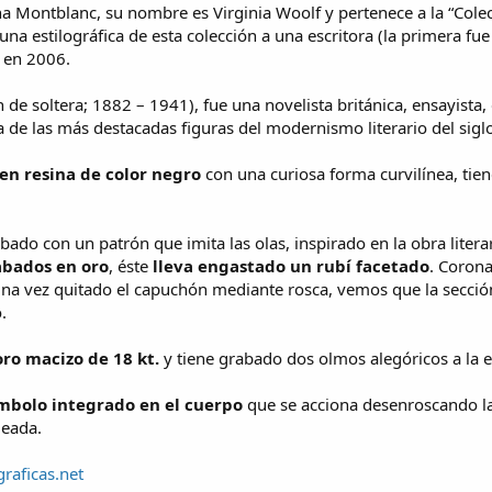
ana Montblanc, su nombre es Virginia Woolf y pertenece a la “Cole
una estilográfica de esta colección a una escritora (la primera fu
 en 2006.
de soltera; 1882 – 1941), fue una novelista británica, ensayista, e
de las más destacadas figuras del modernismo literario del sigl
 en resina de color negro
con una curiosa forma curvilínea, tie
ado con un patrón que imita las olas, inspirado en la obra litera
abados en oro
, éste
lleva engastado un rubí facetado
. Corona
Una vez quitado el capuchón mediante rosca, vemos que la secció
.
oro macizo de 18 kt.
y tiene grabado dos olmos alegóricos a la e
mbolo integrado en el cuerpo
que se acciona desenroscando la 
jeada.
graficas.net