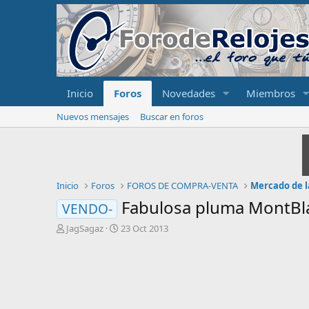
Inicio
Foros
Novedades
Miembros
Nuevos mensajes
Buscar en foros
Inicio
Foros
FOROS DE COMPRA-VENTA
Mercado de l
Fabulosa pluma MontBla
VENDO-
I
F
JagSagaz
23 Oct 2013
n
e
i
c
c
h
i
a
a
d
d
e