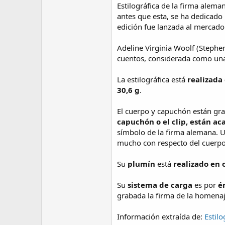
Estilográfica de la firma alem
antes que esta, se ha dedicado 
edición fue lanzada al mercado
Adeline Virginia Woolf (Stephen 
cuentos, considerada como una 
La estilográfica está
realizada
30,6 g
.
El cuerpo y capuchón están grab
capuchón o el clip, están ac
símbolo de la firma alemana. 
mucho con respecto del cuerpo
Su
plumín
está
realizado en 
Su
sistema de carga
es por
é
grabada la firma de la homena
Información extraída de:
Estilo