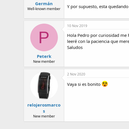
Germán
Y por supuesto, esta quedando 
Well-known member
10 Nov 2019
P
Hola Pedro por curiosidad me 
leeré con la paciencia que merec
Saludos
Peterk
New member
2 Nov 2020
Vaya si es bonito
relojerosmarco
s
New member