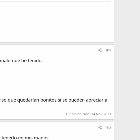
#4
 malo que he tenido.
nso que quedarían bonitos si se pueden apreciar a
Última edición:
14 Nov 2013
#5
 tenerlo en mis manos