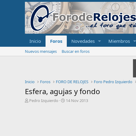
Inicio
Foros
Novedades
Miembros
Nuevos mensajes
Buscar en foros
Inicio
Foros
FORO DE RELOJES
Foro Pedro Izquierdo
Esfera, agujas y fondo
I
F
Pedro Izquierdo
14 Nov 2013
n
e
i
c
c
h
i
a
a
d
d
e