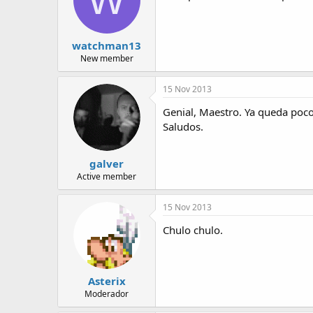
watchman13
New member
15 Nov 2013
Genial, Maestro. Ya queda poco
Saludos.
galver
Active member
15 Nov 2013
Chulo chulo.
Asterix
Moderador