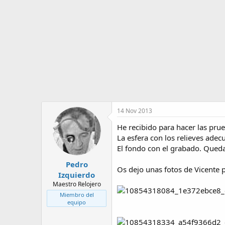
o
i
r
n
d
i
e
c
l
i
t
o
e
m
a
14 Nov 2013
He recibido para hacer las prueb
La esfera con los relieves adecu
El fondo con el grabado. Qued
Pedro
Os dejo unas fotos de Vicente p
Izquierdo
Maestro Relojero
Miembro del
equipo