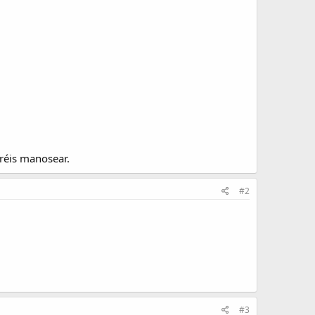
réis manosear.
#2
#3