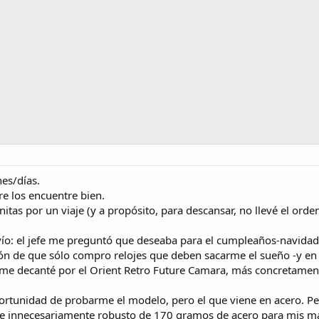
es/días.
re los encuentre bien.
tas por un viaje (y a propósito, para descansar, no llevé el orde
vío: el jefe me preguntó que deseaba para el cumpleaños-navid
ión de que sólo compro relojes que deben sacarme el sueño -y en es
me decanté por el Orient Retro Future Camara, más concretament
portunidad de probarme el modelo, pero el que viene en acero. P
te innecesariamente robusto de 170 gramos de acero para mis m