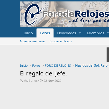
Inicio
Foros
Novedades
Miembros
Nuevos mensajes
Buscar en foros
Inicio
Foros
FORO DE RELOJES
Nacidos del Sol: Relo
El regalo del jefe.
I
F
Mr. Bones
22 Nov 2022
n
e
i
c
c
h
i
a
a
d
d
e