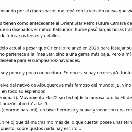
eando por el ciberespacio, me topé con la versión nueva que vie
es tienen como antecedente al Orient Star Retro Future Camara de
que su diseñador, el mítico Katsumori Kume pasó largas horas trat
e fotos, sus lentes y detalles.
lo actual a pesar que Orient lo relanzó en 2020 para festejar su
o pertenece a la línea Star, sino a una gama más baja. Pero a mí
deseaba para el cumpleaños-navidades.
soy pobre y poco conocedora. Entonces, si hay errores y/o tonter
er-selva del nativo de Albuquerque más famoso del mundo: JB. Vino e
oj en todo su esplendor.
eñida...?). Movimiento F6s22 sin fecha(de la famosa familia F6 d
'corazón abierto' a las 9.
 (enorme para mí); un bisel hermoso y suave y viene con una corr
un reloj que dá muchísimo más de lo que cuesta: posee unas term
upuesto, sobre gustos nada hay escrito...