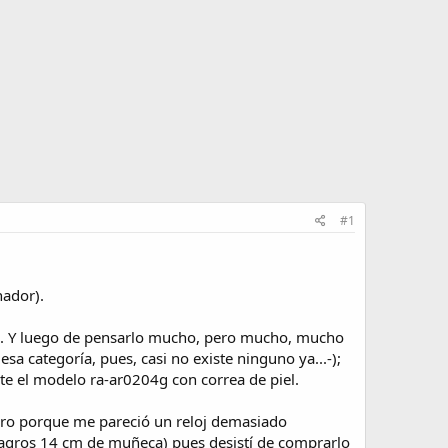
#1
nador).
ad. Y luego de pensarlo mucho, pero mucho, mucho
a categoría, pues, casi no existe ninguno ya...-);
e el modelo ra-ar0204g con correa de piel.
ero porque me pareció un reloj demasiado
agros 14 cm de muñeca) pues desistí de comprarlo