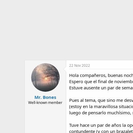
o
i
r
n
d
i
e
c
l
i
t
o
e
m
a
22 Nov 2022
Hola compañeros, buenas noch
Espero que el final de noviemb
Estuve ausente un par de semani
Mr. Bones
Pues al tema, que sino me des
Well-known member
(estoy en la maravillosa situac
luego de pensarlo muchísimo, 
Tuve hace un par de años la o
contundente (y con un brazale