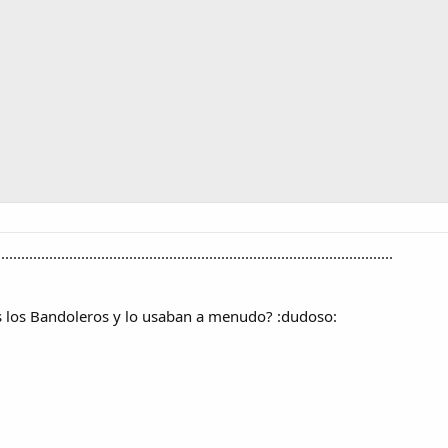
...................................................................................................
s los Bandoleros y lo usaban a menudo? :dudoso: