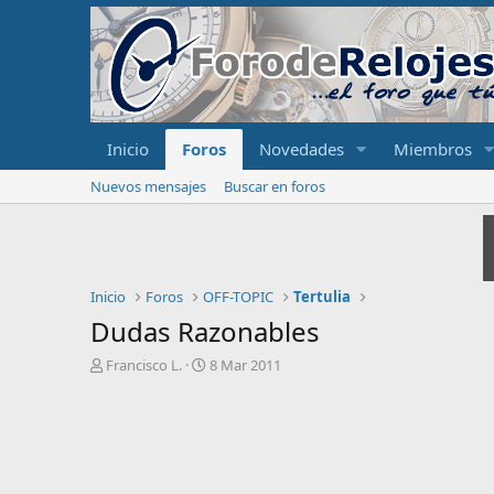
Inicio
Foros
Novedades
Miembros
Nuevos mensajes
Buscar en foros
Inicio
Foros
OFF-TOPIC
Tertulia
Dudas Razonables
I
F
Francisco L.
8 Mar 2011
n
e
i
c
c
h
i
a
a
d
d
e