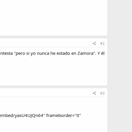
#2
ontesta "pero si yo nunca he estado en Zamora". Y él
#3
om/embed/yasU4UJQn64" frameborder="0"