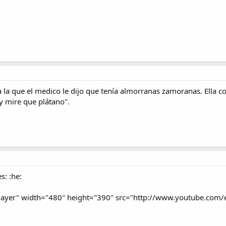
a la que el medico le dijo que tenía almorranas zamoranas. Ella c
y mire que plátano".
s: :he:
 player" width="480" height="390" src="http://www.youtube.c