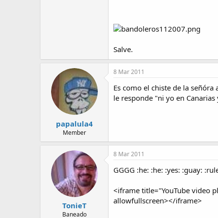
Salve.
8 Mar 2011
Es como el chiste de la señóra 
le responde "ni yo en Canarias 
papalula4
Member
8 Mar 2011
GGGG :he: :he: :yes: :guay: :rule
<iframe title="YouTube video
allowfullscreen></iframe>
TonieT
Baneado