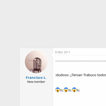
o
i
r
n
d
i
e
c
l
i
t
o
e
m
a
8 Mar 2011
.....................................................
:dudoso: ¿Tenian Trabuco todo
Francisco L.
New member
h:
h:
h: