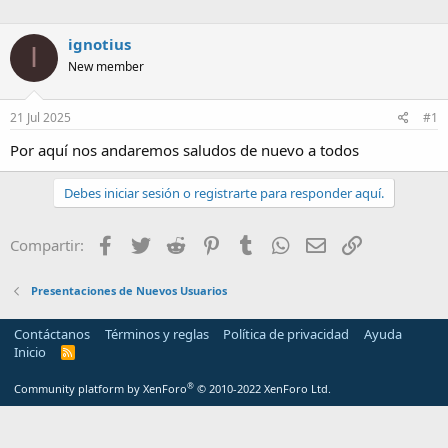
a
ignotius
I
New member
21 Jul 2025
#1
Por aquí nos andaremos saludos de nuevo a todos
Debes iniciar sesión o registrarte para responder aquí.
Facebook
Twitter
Reddit
Pinterest
Tumblr
WhatsApp
Email
Enlace
Compartir:
Presentaciones de Nuevos Usuarios
Contáctanos
Términos y reglas
Política de privacidad
Ayuda
Inicio
R
S
S
®
Community platform by XenForo
© 2010-2022 XenForo Ltd.