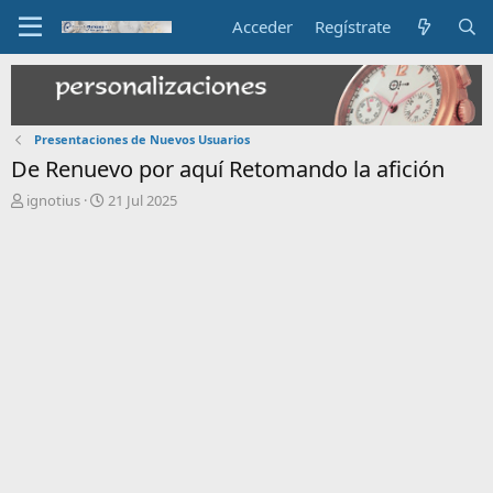
Acceder
Regístrate
Presentaciones de Nuevos Usuarios
De Renuevo por aquí Retomando la afición
I
F
ignotius
21 Jul 2025
n
e
i
c
c
h
i
a
a
d
d
e
o
i
r
n
d
i
e
c
l
i
t
o
e
m