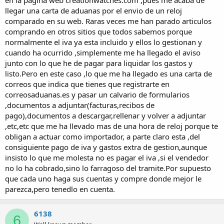
en la pagina web creationwatches.com ,pues me acaba de
a
llegar una carta de aduanas por el envio de un reloj
comparado en su web. Raras veces me han parado articulos
comprando en otros sitios que todos sabemos porque
normalmente el iva ya esta incluido y ellos lo gestionan y
cuando ha ocurrido ,simplemente me ha llegado el aviso
junto con lo que he de pagar para liquidar los gastos y
listo.Pero en este caso ,lo que me ha llegado es una carta de
correos que indica que tienes que registrarte en
correosaduanas.es y pasar un calvario de formularios
,documentos a adjuntar(facturas,recibos de
pago),documentos a descargar,rellenar y volver a adjuntar
,etc,etc que me ha llevado mas de una hora de reloj porque te
obligan a actuar como importador, a parte claro esta ,del
consiguiente pago de iva y gastos extra de gestion,aunque
insisto lo que me molesta no es pagar el iva ,si el vendedor
no lo ha cobrado,sino lo farragoso del tramite.Por supuesto
que cada uno haga sus cuentas y compre donde mejor le
parezca,pero tenedlo en cuenta.
6138
6