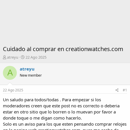
Cuidado al comprar en creationwatches.com
I
F
atreyu
22 Ago 2025
n
e
i
c
atreyu
A
c
h
New member
i
a
a
d
d
e
22 Ago 2025
#1
o
i
r
n
Un saludo para todos/todas . Para empezar si los
d
i
moderadores creen que este post no es correcto o deberia
e
c
estar en otro sitio que lo borren o lo muevan por favor a
l
i
donde toque o me digan como hacerlo.
t
o
Solo es un aviso para los que esten pensando comprar relojes
e
m