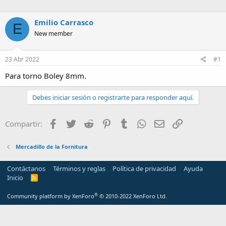
a
Emilio Carrasco
E
New member
23 Abr 2022
#1
Para torno Boley 8mm.
Debes iniciar sesión o registrarte para responder aquí.
Facebook
Twitter
Reddit
Pinterest
Tumblr
WhatsApp
Email
Enlace
Compartir:
Mercadillo de la Fornitura
Contáctanos
Términos y reglas
Política de privacidad
Ayuda
Inicio
R
S
S
®
Community platform by XenForo
© 2010-2022 XenForo Ltd.