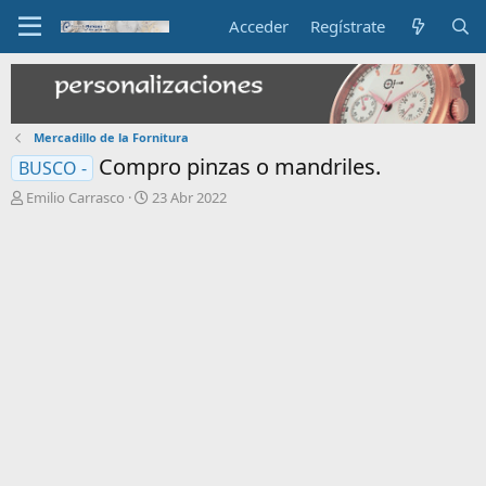
Acceder
Regístrate
Mercadillo de la Fornitura
Compro pinzas o mandriles.
BUSCO -
I
F
Emilio Carrasco
23 Abr 2022
n
e
i
c
c
h
i
a
a
d
d
e
o
i
r
n
d
i
e
c
l
i
t
o
e
m