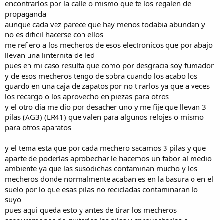
encontrarlos por la calle o mismo que te los regalen de
e
propaganda
m
a
aunque cada vez parece que hay menos todabia abundan y
no es dificil hacerse con ellos
me refiero a los mecheros de esos electronicos que por abajo
llevan una linternita de led
pues en mi caso resulta que como por desgracia soy fumador
y de esos mecheros tengo de sobra cuando los acabo los
guardo en una caja de zapatos por no tirarlos ya que a veces
los recargo o los aprovecho en piezas para otros
y el otro dia me dio por desacher uno y me fije que llevan 3
pilas (AG3) (LR41) que valen para algunos relojes o mismo
para otros aparatos
y el tema esta que por cada mechero sacamos 3 pilas y que
aparte de poderlas aprobechar le hacemos un fabor al medio
ambiente ya que las susodichas contaminan mucho y los
mecheros donde normalmente acaban es en la basura o en el
suelo por lo que esas pilas no recicladas contaminaran lo
suyo
pues aqui queda esto y antes de tirar los mecheros