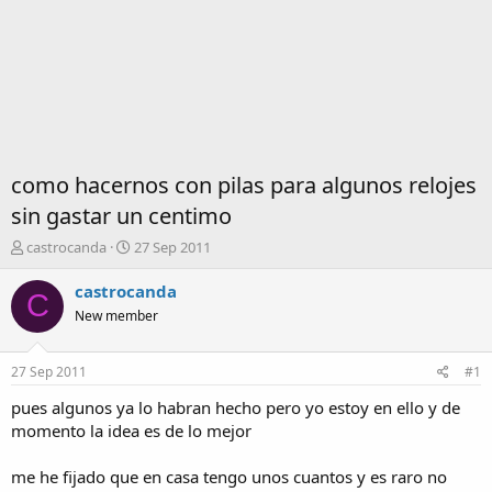
como hacernos con pilas para algunos relojes
sin gastar un centimo
I
F
castrocanda
27 Sep 2011
n
e
i
c
castrocanda
C
c
h
New member
i
a
a
d
d
e
27 Sep 2011
#1
o
i
r
n
pues algunos ya lo habran hecho pero yo estoy en ello y de
d
i
momento la idea es de lo mejor
e
c
l
i
me he fijado que en casa tengo unos cuantos y es raro no
t
o