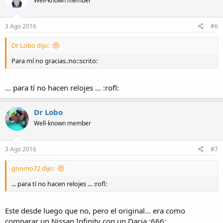
Well-known member
3 Ago 2016
#6
Dr Lobo dijo:
Para mí no gracias.:no::scrito:
... para tí no hacen relojes ... :rofl:
Dr Lobo
Well-known member
3 Ago 2016
#7
gnomo72 dijo:
... para tí no hacen relojes ... :rofl:
Este desde luego que no, pero el original... era como
comparar un Nissan Infinity con un Dacia.:666: