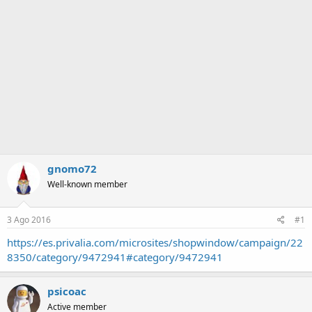
a
gnomo72
Well-known member
3 Ago 2016
#1
https://es.privalia.com/microsites/shopwindow/campaign/22
8350/category/9472941#category/9472941
psicoac
Active member