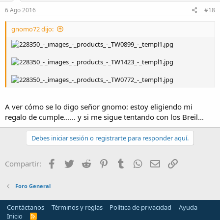
6 Ago 2016
#18
gnomo72 dijo:
A ver cómo se lo digo señor gnomo: estoy eligiendo mi
regalo de cumple...... y si me sigue tentando con los Breil...
Debes iniciar sesión o registrarte para responder aquí.
Facebook
Twitter
Reddit
Pinterest
Tumblr
WhatsApp
Email
Enlace
Compartir:
Foro General
Contáctanos
Términos y reglas
Política de privacidad
Ayuda
Inicio
R