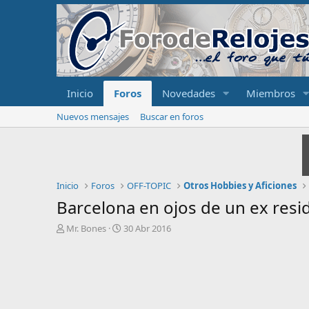
Inicio
Foros
Novedades
Miembros
Nuevos mensajes
Buscar en foros
Inicio
Foros
OFF-TOPIC
Otros Hobbies y Aficiones
Barcelona en ojos de un ex resid
I
F
Mr. Bones
30 Abr 2016
n
e
i
c
c
h
i
a
a
d
d
e