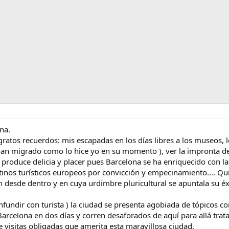
na.
atos recuerdos: mis escapadas en los días libres a los museos, lo
han migrado como lo hice yo en su momento ), ver la impronta de 
produce delicia y placer pues Barcelona se ha enriquecido con la
stinos turísticos europeos por convicción y empecinamiento.... Q
n desde dentro y en cuya urdimbre pluricultural se apuntala su éx
confundir con turista ) la ciudad se presenta agobiada de tópico
Barcelona en dos días y corren desaforados de aquí para allá tra
e visitas obligadas que amerita esta maravillosa ciudad.