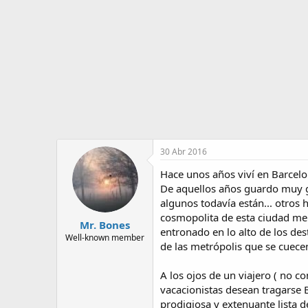
o
i
r
n
d
i
e
c
l
i
t
o
e
m
a
30 Abr 2016
Hace unos años viví en Barcelo
De aquellos años guardo muy gr
algunos todavía están... otros 
cosmopolita de esta ciudad me 
Mr. Bones
entronado en lo alto de los de
Well-known member
de las metrópolis que se cuece
A los ojos de un viajero ( no 
vacacionistas desean tragarse 
prodigiosa y extenuante lista d