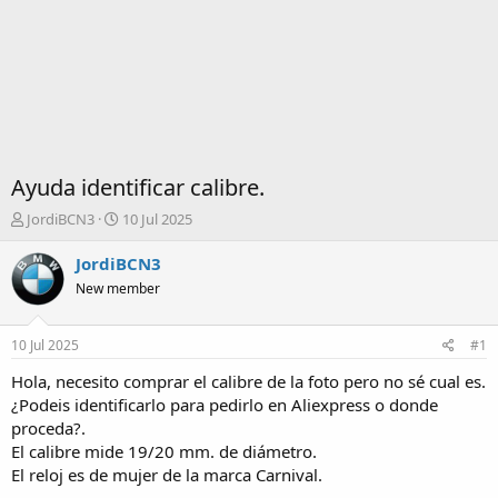
Ayuda identificar calibre.
I
F
JordiBCN3
10 Jul 2025
n
e
i
c
JordiBCN3
c
h
New member
i
a
a
d
d
e
10 Jul 2025
#1
o
i
r
n
Hola, necesito comprar el calibre de la foto pero no sé cual es.
d
i
¿Podeis identificarlo para pedirlo en Aliexpress o donde
e
c
proceda?.
l
i
El calibre mide 19/20 mm. de diámetro.
t
o
El reloj es de mujer de la marca Carnival.
e
m