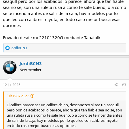
seagull pero por los acabados lo parece, ahora que tan fiable
sea no se, son una ruleta rusa a como te sale bueno, o a como
se te incendia antes de salir de la caja, hay modelos por lo
que leo con calibres miyota, en todo caso mejor busca esas
opciones
Enviado desde mi 22101320G mediante Tapatalk
R
JordiBCN3
e
a
c
JordiBCN3
t
New member
i
o
n
s
12 Jul 2025
#3
:
luis1987 dijo:
El calibre parece ser un calibre chino, desconozco si sea un seagull
pero por los acabados lo parece, ahora que tan fiable sea no se, son
una ruleta rusa a como te sale bueno, o a como se te incendia antes
de salir de la caja, hay modelos por lo que leo con calibres miyota,
en todo caso mejor busca esas opciones