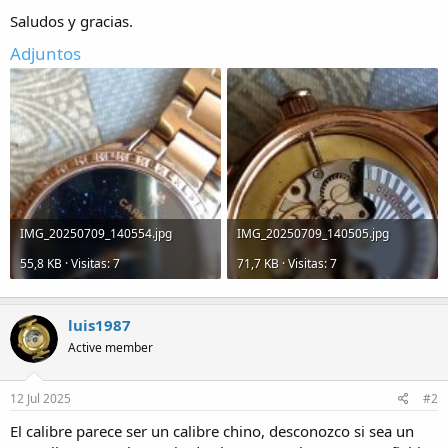
a
Saludos y gracias.
Adjuntos
IMG_20250709_140554.jpg
IMG_20250709_140505.jpg
55,8 KB · Visitas: 7
71,7 KB · Visitas: 7
luis1987
Active member
12 Jul 2025
#2
El calibre parece ser un calibre chino, desconozco si sea un