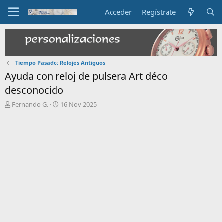
Acceder
Regístrate
Tiempo Pasado: Relojes Antiguos
Ayuda con reloj de pulsera Art déco
desconocido
I
F
Fernando G.
16 Nov 2025
n
e
i
c
c
h
i
a
a
d
d
e
o
i
r
n
d
i
e
c
l
i
t
o
e