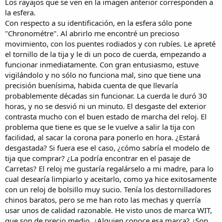
Los rayajos que se ven en la imagen anterior corresponden a
la esfera.
Con respecto a su identificación, en la esfera sólo pone
"Chronométre". Al abrirlo me encontré un precioso
movimiento, con los puentes rodiados y con rubíes. Le apreté
el tornillo de la tija y le di un poco de cuerda, empezando a
funcionar inmediatamente. Con gran entusiasmo, estuve
vigilándolo y no sólo no funciona mal, sino que tiene una
precisión buenísima, habida cuenta de que llevaría
probablemente décadas sin funcionar. La cuerda le duró 30
horas, y no se desvió ni un minuto. El desgaste del exterior
contrasta mucho con el buen estado de marcha del reloj. El
problema que tiene es que se le vuelve a salir la tija con
facilidad, al sacar la corona para ponerlo en hora. ¿Estará
desgastada? Si fuera ese el caso, ¿cómo sabría el modelo de
tija que comprar? ¿La podría encontrar en el pasaje de
Carretas? El reloj me gustaría regalárselo a mi madre, para lo
cual desearía limpiarlo y aceitarlo, como ya hice exitosamente
con un reloj de bolsillo muy sucio. Tenía los destornilladores
chinos baratos, pero se me han roto las mechas y querría
usar unos de calidad razonable. He visto unos de marca WIT,
que son de precio medio. ¿Alguien conoce esa marca? ¿Son