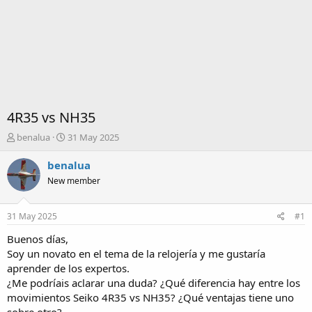
4R35 vs NH35
I
F
benalua
31 May 2025
n
e
i
c
benalua
c
h
New member
i
a
a
d
d
e
31 May 2025
#1
o
i
r
n
Buenos días,
d
i
Soy un novato en el tema de la relojería y me gustaría
e
c
aprender de los expertos.
l
i
¿Me podríais aclarar una duda? ¿Qué diferencia hay entre los
t
o
movimientos Seiko 4R35 vs NH35? ¿Qué ventajas tiene uno
e
m