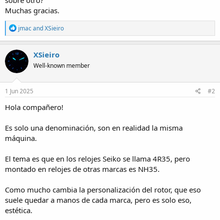
sobre otro?
a
Muchas gracias.
R
jmac
and
XSieiro
e
a
c
XSieiro
t
Well-known member
i
o
n
s
1 Jun 2025
#2
:
Hola compañero!
Es solo una denominación, son en realidad la misma
máquina.
El tema es que en los relojes Seiko se llama 4R35, pero
montado en relojes de otras marcas es NH35.
Como mucho cambia la personalización del rotor, que eso
suele quedar a manos de cada marca, pero es solo eso,
estética.