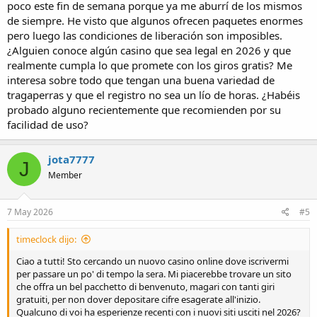
poco este fin de semana porque ya me aburrí de los mismos
de siempre. He visto que algunos ofrecen paquetes enormes
pero luego las condiciones de liberación son imposibles.
¿Alguien conoce algún casino que sea legal en 2026 y que
realmente cumpla lo que promete con los giros gratis? Me
interesa sobre todo que tengan una buena variedad de
tragaperras y que el registro no sea un lío de horas. ¿Habéis
probado alguno recientemente que recomienden por su
facilidad de uso?
jota7777
J
Member
7 May 2026
#5
timeclock dijo:
Ciao a tutti! Sto cercando un nuovo casino online dove iscrivermi
per passare un po' di tempo la sera. Mi piacerebbe trovare un sito
che offra un bel pacchetto di benvenuto, magari con tanti giri
gratuiti, per non dover depositare cifre esagerate all'inizio.
Qualcuno di voi ha esperienze recenti con i nuovi siti usciti nel 2026?