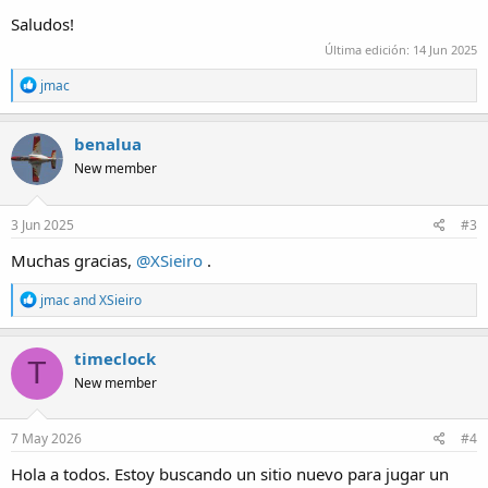
Saludos!
Última edición:
14 Jun 2025
R
jmac
e
a
c
benalua
t
New member
i
o
n
s
3 Jun 2025
#3
:
Muchas gracias,
@XSieiro
.
R
jmac
and
XSieiro
e
a
c
timeclock
T
t
New member
i
o
n
s
7 May 2026
#4
:
Hola a todos. Estoy buscando un sitio nuevo para jugar un