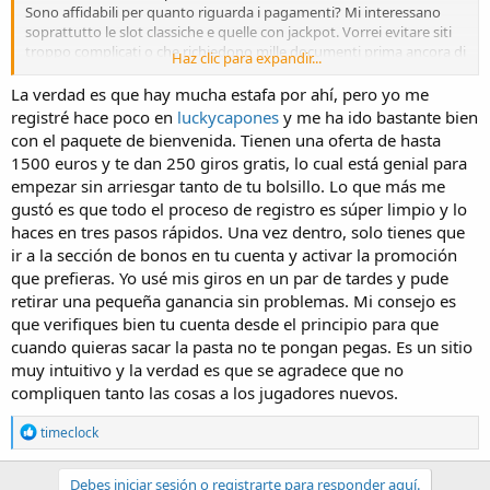
Sono affidabili per quanto riguarda i pagamenti? Mi interessano
soprattutto le slot classiche e quelle con jackpot. Vorrei evitare siti
troppo complicati o che richiedono mille documenti prima ancora di
Haz clic para expandir...
vedere i giochi disponibili. Grazie mille per i vostri consigli!
La verdad es que hay mucha estafa por ahí, pero yo me
registré hace poco en
luckycapones
y me ha ido bastante bien
con el paquete de bienvenida. Tienen una oferta de hasta
1500 euros y te dan 250 giros gratis, lo cual está genial para
empezar sin arriesgar tanto de tu bolsillo. Lo que más me
gustó es que todo el proceso de registro es súper limpio y lo
haces en tres pasos rápidos. Una vez dentro, solo tienes que
ir a la sección de bonos en tu cuenta y activar la promoción
que prefieras. Yo usé mis giros en un par de tardes y pude
retirar una pequeña ganancia sin problemas. Mi consejo es
que verifiques bien tu cuenta desde el principio para que
cuando quieras sacar la pasta no te pongan pegas. Es un sitio
muy intuitivo y la verdad es que se agradece que no
compliquen tanto las cosas a los jugadores nuevos.
R
timeclock
e
a
c
Debes iniciar sesión o registrarte para responder aquí.