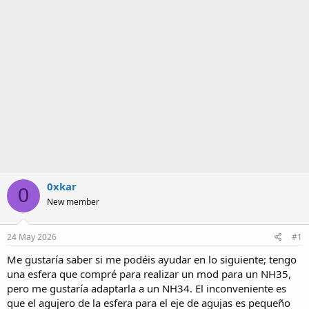
m
a
0xkar
0
New member
24 May 2026
#1
Me gustaría saber si me podéis ayudar en lo siguiente; tengo
una esfera que compré para realizar un mod para un NH35,
pero me gustaría adaptarla a un NH34. El inconveniente es
que el agujero de la esfera para el eje de agujas es pequeño