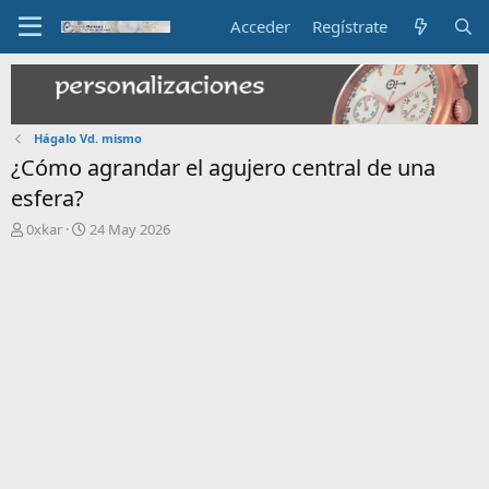
Acceder
Regístrate
Hágalo Vd. mismo
¿Cómo agrandar el agujero central de una
esfera?
I
F
0xkar
24 May 2026
n
e
i
c
c
h
i
a
a
d
d
e
o
i
r
n
d
i
e
c
l
i
t
o
e