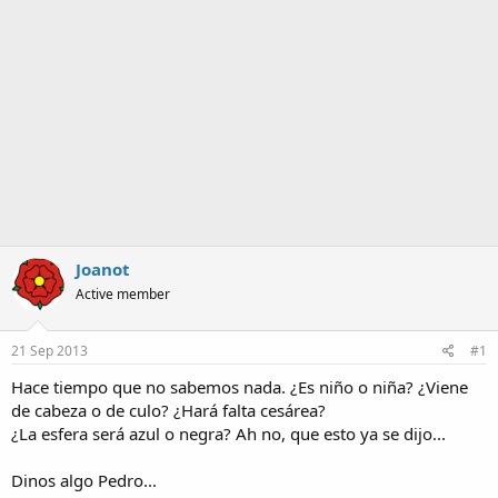
a
Joanot
Active member
21 Sep 2013
#1
Hace tiempo que no sabemos nada. ¿Es niño o niña? ¿Viene
de cabeza o de culo? ¿Hará falta cesárea?
¿La esfera será azul o negra? Ah no, que esto ya se dijo...
Dinos algo Pedro...