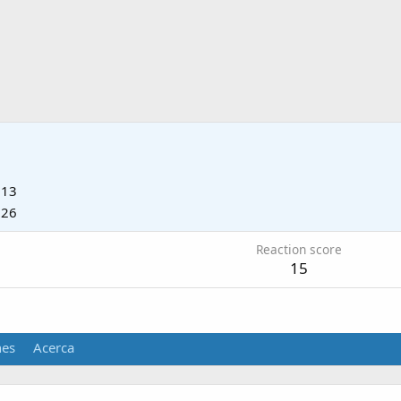
013
026
Reaction score
15
nes
Acerca