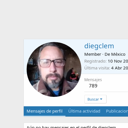
diegclem
Member
·
De
México
Registrado
10 Nov 2
Última visita
4 Abr 2
Mensajes
789
Buscar
Mensajes de perfil
Última actividad
Publicacio
Aún no hay mensajes en el perfil de diegclem.